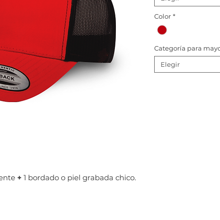
Color
*
Categoría para may
Elegir
rente
+
1 bordado o piel grabada chico.