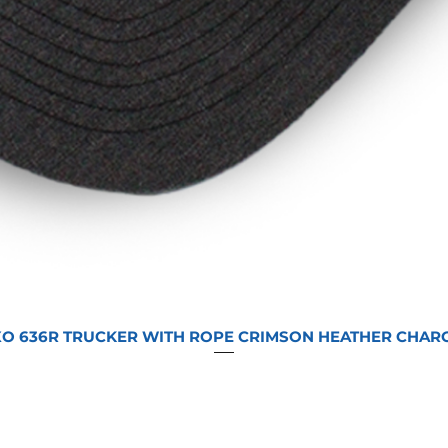
O 636R TRUCKER WITH ROPE CRIMSON HEATHER CHAR