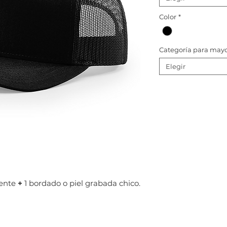
Color
*
Categoría para may
Elegir
rente
+
1 bordado o piel grabada chico.