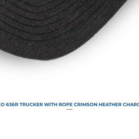
O 636R TRUCKER WITH ROPE CRIMSON HEATHER CHAR