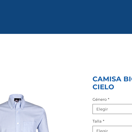
CAMISA B
CIELO
Género
*
Elegir
Talla
*
Elegir