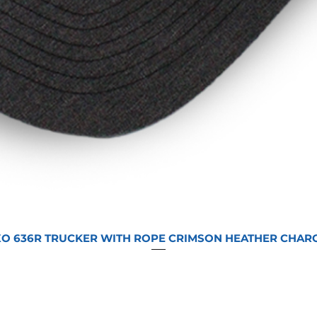
O 636R TRUCKER WITH ROPE CRIMSON HEATHER CHAR