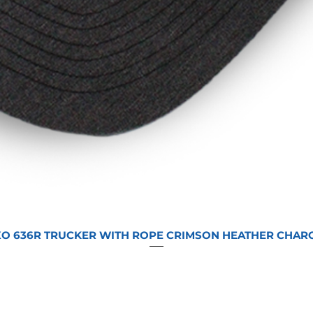
O 636R TRUCKER WITH ROPE CRIMSON HEATHER CHAR