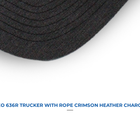
O 636R TRUCKER WITH ROPE CRIMSON HEATHER CHAR